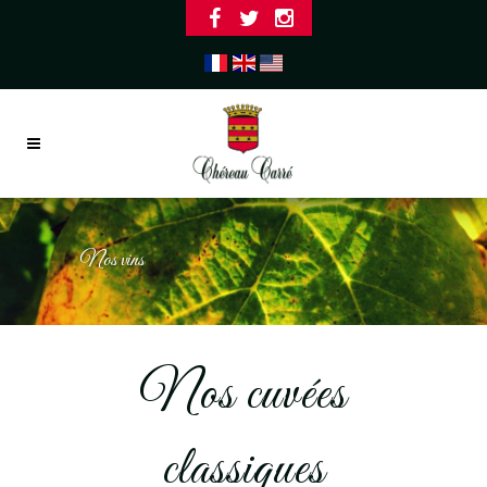
Nos vins
Nos cuvées
classiques