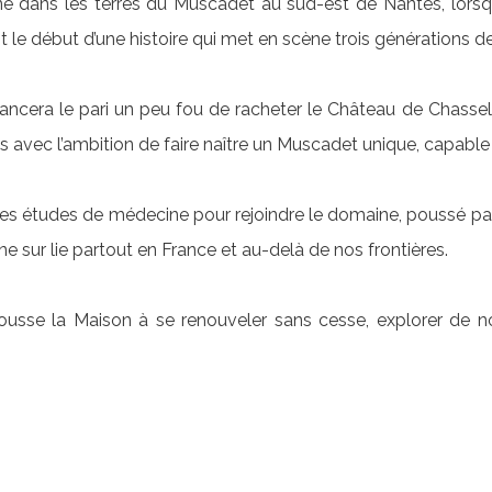
acine dans les terres du Muscadet au sud-est de Nantes, l
t le début d’une histoire qui met en scène trois générations 
 lancera le pari un peu fou de racheter le Château de Chassel
 avec l’ambition de faire naître un Muscadet unique, capable
ses études de médecine pour rejoindre le domaine, poussé par
e sur lie partout en France et au-delà de nos frontières.
pousse la Maison à se renouveler sans cesse, explorer de no