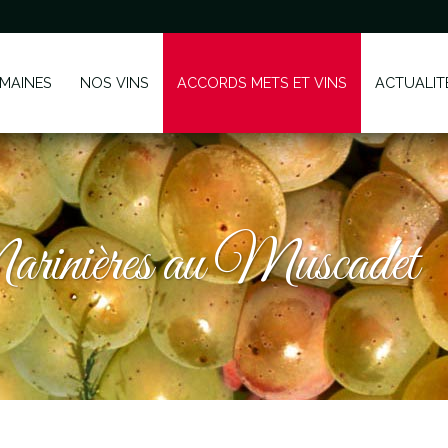
MAINES
NOS VINS
ACCORDS METS ET VINS
ACTUALIT
inières au Muscadet